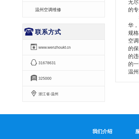
无尽
的专
温州空调维修
我
华，
联系方式
规格
空调
www.wenzhoukt.cn
的保
的违
31678631
的一
温州
325000
浙江省-温州
我们介绍